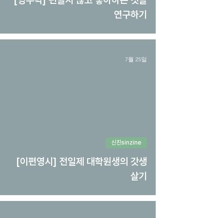
[영주먹] 편들지 않고 좋아하는 것을
연구하기
7월 25일
신진sinzine
[이편영시] 전일제 대학원생의 갓생
살기