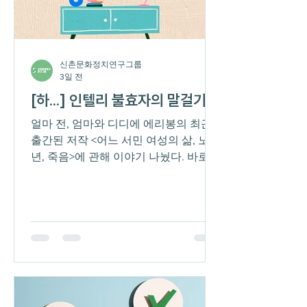
게 파악되지 않는다. 문제는 수업을 들
으면 오히려 더 헤매게 된다는 것이다.
하루의 에너지를 수업 시간에 다 쏟아부
어도 '이해했다'라는 생각은 좀처럼 들지
신촌문화정치연구그룹
않았다. 무엇을 어떻게 질문해야 할지도
3일 전
감을 못 잡았다. 모든 것이 처음 하는 것
[하...] 인텔리 불효자의 말걸기
처럼 낯설게 느껴졌다. 학부 때의 나는
매 수업마다
얼마 전, 엄마와 디디에 에리봉의 최근
출간된 저작 <어느 서민 여성의 삶, 노
년, 죽음>에 관해 이야기 나눴다. 바로
앞의 문장은 여러모로 내게 놀랍고, 어
색하다. 나의 엄마는 '어느 서민 여성'이
고 '노년'에 가까운 나이다. 특히 최근에
는 그녀와 '삶, 노년, 죽음'에 관해 이야기
를 나눌 기회가 있었다. 갑작스레 치매
진단을 받게 된 둘째 이모로 인해서였
다. 사실 삶이니, 노년이니, 죽음이니, 거
창한 이야기보다는 ‘갑자기 내가 아파지
면 너 인간 구실은 하고 살겠냐?’라는,