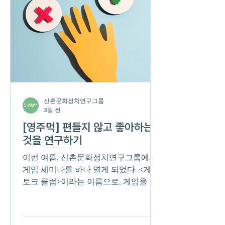
자신의 건강에 관한 걱정과 자식에 대한
불신이 범벅된, 잔소리에 가까웠다. 요
며칠 우리의 대화는 분명 에리봉의 책
제목 주위를 맴돌았다. 그러나 그 책은
결국 디디에 에리봉이라는 프랑스인의
저작이고, 사회적 전기 형식의 학술서라
는 점에서, 맨 앞의 문장은 여전히 내게
놀랍고 어색하다. 그녀는 여느 1960년대
신촌문화정치연구그룹
생 서민 여성이 그랬듯 대학 교육을 받
3일 전
지 못했고, 중학교 시절부터
[영주먹] 편들지 않고 좋아하는
것을 연구하기
이번 여름, 신촌문화정치연구그룹에서
게임 세미나를 하나 열게 되었다. <게임
토크 클럽>이라는 이름으로, 게임을 잘
하는 것이 아닌 게임을 잘 이야기하는
것을 목표로 삼아 함께 게임을 비평해
보는 자리다. 그런데 여기에서 내가 하