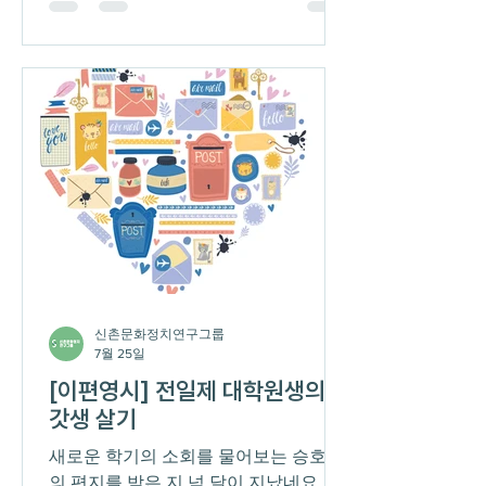
고 싶은 이야기는 세미나가 아니다. 세
미나를 준비하면서, 그리고 그보다 먼저
학위논문을 쓰면서 계속 부딪혔던 다른
문제에 대한 것이다. 바로 좋아하는 것
을 연구하는 일의 곤란함, 좀 더 정확히
는 좋아하는 것의 나쁜 면을 밝혀야 할
때 겪는 곤란함에 대해서다. 나는
MMORPG 장르의 한 게임을 현장 삼아 3
년 동안 연구를 진행하고 자문화기술지
를 작성해 최근 석사를 졸업했다. 학부
에서 일명 ‘공대’를 나온 나는 ‘인문대’인
문화인류학으로 시선을 돌려 대학원에
진학했고, 입학한 첫 학기부터 호기롭게
신촌문화정치연구그룹
‘디지털 인류학’과 ‘게임 인류학’을 하겠
7월 25일
다고 여기저기 말하고 다녔었다. 내가
[이편영시] 전일제 대학원생의
이처럼 다소 갑작스레 전공을 바꾼 시작
갓생 살기
점에는 메타버스
새로운 학기의 소회를 물어보는 승호쌤
의 편지를 받은 지 넉 달이 지났네요. 아