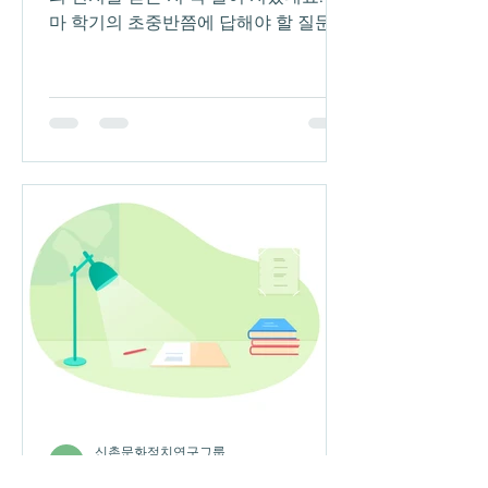
마 학기의 초중반쯤에 답해야 할 질문이
었을 텐데, 이제야 답하게 되었다는 사
실 자체가 제가 얼마나 정신없는 학기를
보냈는지를 말해주는 것 같아요. 저의
박사과정 두 번째 학기는 다행히도 끝이
나긴 했습니다. 하지만 정확히 말하자면
아직 끝나지 않았다고 할 수도 있겠네
요. 이게 무슨 말인지는 곧바로 설명드
릴게요. “잘 지냈어?”라는 질문에 어떤
대답을 할지 고민하지 말라는 이야기를
들었을 때가 몇 번 있어요. 그 질문은 너
의 안부가 진심으로 궁금해서 던지는 질
문이라기보다는, 대화를 시작하기 위한
의례적인 구절이라고 말이에요. 나의
‘진짜 안부’를 전하기 위해 “나 잘 못 지
냈어”라는 말을 입에 머금고 상대방에게
회한의 심정을 담은 눈빛을 보내려 한다
신촌문화정치연구그룹
면, 그건 사회성이 없는 사람인 거라고
7월 25일