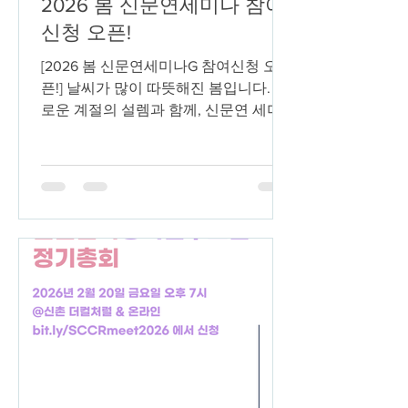
2026 봄 신문연세미나 참여
신청 오픈!
[2026 봄 신문연세미나G 참여신청 오
픈!] 날씨가 많이 따뜻해진 봄입니다. 새
로운 계절의 설렘과 함께, 신문연 세미
나도 4월부터 다시 시작합니다. 이번 봄
에도 함께 읽고 이야기할 동료 분들을
기다립니다. 아래 링크를 통해 자세한
사항을 확인해주세요. 🌸개설 반🌸 [저
항물결반] 저항의 물결: 사회운동의 관
계와 역동 (이끔이: 정보영) [실재론반]
현실적인 사람들을 위한 실재론 (이끔
이: 서준상) [부르디외입문반] 부르디외
이해하기(1) (이끔이: 서우빈) [자아원천
반] 《자아의 원천들: 현대적 정체성의
형성》 독파 10주 코스 (이끔이: 조윤희)
📌 참가비: 각 세미나 회원 3만원 | 비회
원 5만원 (자아원천반은 회원 4만원 | 비