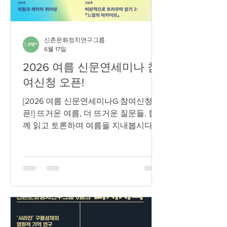
한하여 Zoom 링크 개별 공지) **온라인
을 통해서만 진행됩니다! # 연구소개 :
본 발표는 완성된 원고가 아니라, 학위
신촌문화정치연구그룹
논문 프로포절 이후 혼란과 방황
6월 17일
2026 여름 신문연세미나 참
여신청 오픈!
[2026 여름 신문연세미나G 참여신청 오
픈!] 뜨거운 여름, 더 뜨거운 질문들. 함
께 읽고 토론하며 여름을 지내봅시다.
🍀개설 반🍀 [강의][아렌트반] 한나 아렌
트로 다시 읽는 행위·자유·민주주의 (이
끔이: 최지영) [저항확산반] 저항의 확산,
어디에서 무엇으로 (이끔이: 정보영) [미
래반] 미래의 정치경제학: 자본은 미래
를 어떻게 선취하는가 (이끔이: 서준상)
[정동반] 정동이라는 질문: '정동'을 읽는
여러 방법에 입문하기 (이끔이: 신윤희)