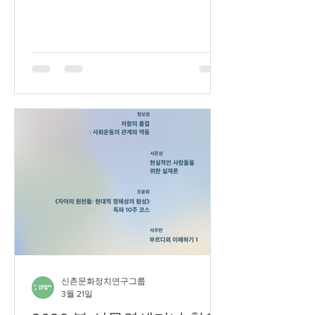
연구 관심과 문제의식을 발전시키고자
하는 리서치톡G가 4월 30일 목요일, 저
녁 7시에 진행됩니다. 4월 리서치톡에서
는 연세대학교 박여찬 선생님께서 <이
스포츠 여성 팬은 스스로를 어떻게 설명
하는가>라는 주제로 발표해주실 예정입
니다. 해당 주제에 관심있으신 분들은
자유롭게 신청해주세요!! --------------------
------- # 일 시 : 2026년 4월 30일 목요일
저녁 7시 # 발표자 : 박여찬ㅣ 연세대학
교 커뮤니케이션대학원 석사수료 # 발
표제목 : 이스포츠 여성 팬은 스스로를
어떻게 설명하는가 # 연구소개 : 게이머
하위문화로 시작되었던 이스포츠 팬덤
내에서 여성 팬은 언제나 빠순이나 소비
자로만 호명되어 왔다. 2020년대 들어
서는 ‘여성 팬들의 유입으로 인해 이스
신촌문화정치연구그룹
포츠가 아이돌판처럼 변해가고 있다’는
3월 21일
위기감 섞인