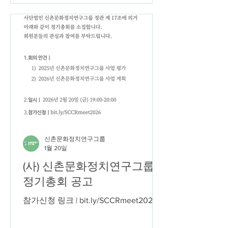
으로 (재)구성되는 경계 속에서 살아가
고 있다고 봐도 무방할 것입니다. 그리
고 이렇게 (재)구성된 사회적 경계는 사
회를 구성하는 다양한 요소들의 구축과
재생산, 나아가 그것의 확장에 요구되는
제도적, 물질적, 그리고 동적 조건이라
할 수 있습니다. 경계 설정과 재생산의
대표적인 현장 중 하나는 아마도 ‘학
교’일 것입니다. 교육 실천의 장소이자,
교육 제도의 일환으로 자리매김한 학교
는 보편적 지식과 시민 되기를 위한 교
육을 담당하는 공적 공간으로 역할해 왔
신촌문화정치연구그룹
1월 20일
습니다. 한편, 학교를 매개로 한 ‘보편적
지식’은 특정한 규범과 가치에 ‘정상’의
(사) 신촌문화정치연구그룹
지위를 부여하고, ‘정상의 경계 바깥’에
정기총회 공고
위치
참가신청 링크 | bit.ly/SCCRmeet2026