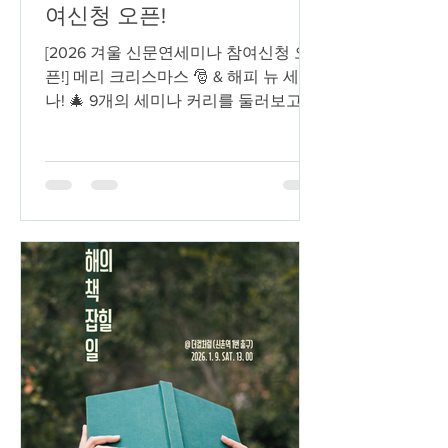
여신청 오픈!
[2026 겨울 신문연세미나 참여신청 오
픈!] 메리 크리스마스 🎅 & 해피 뉴 세미
나! 🎄 9개의 세미나 커리를 둘러보고,
새 계절의 세미나 동료가 되어주세요!
==================================
========== 🍁개설 반🍁 [메타분석반]
연구를 연구하는 연구 방법 연구 읽기
(이끔이: 정보영) [남친반] 이성애 남성
섹슈얼리티 읽기 (이끔이: 서우빈) [트라
우마반] 비판적으로 트라우마 읽기: 전
쟁, 테러리즘, 집단학살 (이끔이: 신승호)
[자서전반] 이론의 육체: 지식인의 자서
전 읽기 (이끔이: 채태준) [캐해반] 우리
는 왜 나와 타인을 '캐해'할까? (이끔이:
윤수정, 조윤희) [청소년반] 청소년과 학
교 이데올로기에 관하여 (이끔이: 비판
적 청소년 연구 분과) [자본주의반] 자본