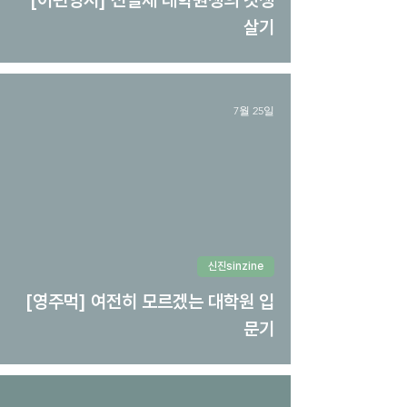
[이편영시] 전일제 대학원생의 갓생
살기
7월 25일
신진sinzine
[영주먹] 여전히 모르겠는 대학원 입
문기