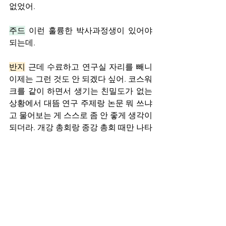
없었어.
주드
 이런 훌륭한 박사과정생이 있어야 
되는데.
반지
 근데 수료하고 연구실 자리를 빼니 
이제는 그런 것도 안 되겠다 싶어. 코스워
크를 같이 하면서 생기는 친밀도가 없는 
상황에서 대뜸 연구 주제랑 논문 뭐 쓰냐
고 물어보는 게 스스로 좀 안 좋게 생각이 
되더라. 개강 총회랑 종강 총회 때만 나타
나서 '연구 주제가 뭐예요' 하는 거, 너무 
명절 때 만나는 친척 어르신 같잖아? 지
박령 자리도 빠질 타이밍이라는 게 있는 
것 같아.
#4
 ‘위계 없는’ 대학원 문화의 뒷면