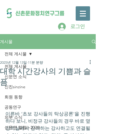
로그인
게시물
전체 게시물
2025년 12월 13일
11분 분량
전체 게시물
대학 시간강사의 기쁨과 슬
신문연 소식
픔
신진sinzine
회원 동향
공동연구
이른바 ‘초보 강사들의 탁상공론’을 진행
외부 소식
하다 보니, 비정규 강사들의 경우 바로 옆 
신문연 칼럼(~2024)
강의실에서 강의하는 강사하고도 연결될 