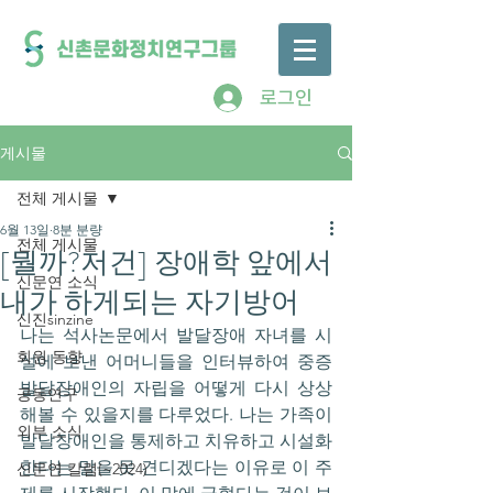
로그인
게시물
전체 게시물
6월 13일
8분 분량
전체 게시물
[뭘까?저건] 장애학 앞에서
신문연 소식
내가 하게되는 자기방어
신진sinzine
나는 석사논문에서 발달장애 자녀를 시
회원 동향
설에 보낸 어머니들을 인터뷰하여 중증
발달장애인의 자립을 어떻게 다시 상상
공동연구
해볼 수 있을지를 다루었다. 나는 가족이 
외부 소식
발달장애인을 통제하고 치유하고 시설화
한다는 말을 못 견디겠다는 이유로 이 주
신문연 칼럼(~2024)