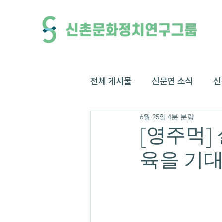
전체 게시물
신문연 소식
신
6월 25일
4분 분량
[영주먹]
육을 기