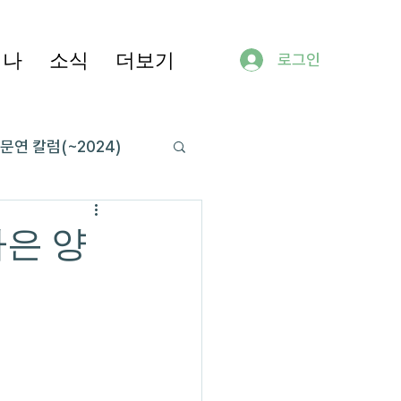
미나
소식
더보기
로그인
문연 칼럼(~2024)
나은 양