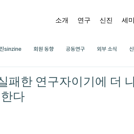
소개
연구
신진
세
진sinzine
회원 동향
공동연구
외부 소식
신
 실패한 연구자이기에 더 
대한다