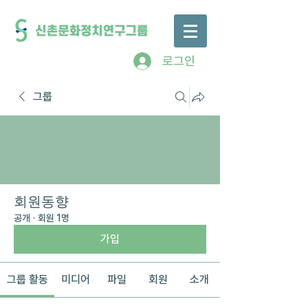
로그인
그룹
회원동향
공개
·
회원 1명
가입
그룹 활동
미디어
파일
회원
소개