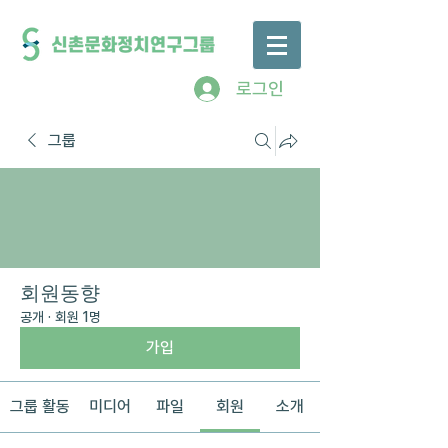
로그인
그룹
회원동향
공개
·
회원 1명
가입
그룹 활동
미디어
파일
회원
소개