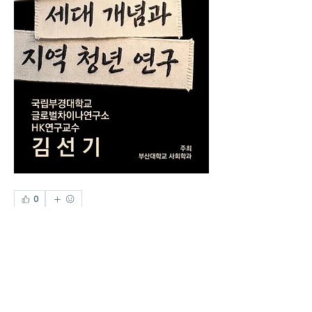
0
0
91
Write a comment...
소개