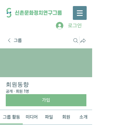
로그인
그룹
회원동향
공개
·
회원 1명
가입
그룹 활동
미디어
파일
회원
소개