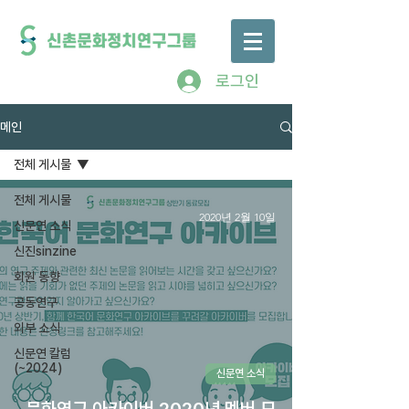
로그인
메인
전체 게시물
전체 게시물
2020년 2월 10일
신문연 소식
신진sinzine
회원 동향
공동연구
외부 소식
신문연 칼럼
(~2024)
신문연 소식