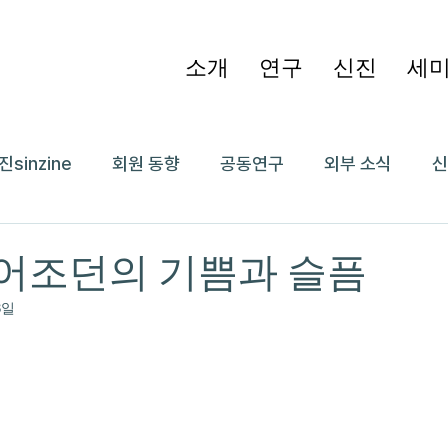
소개
연구
신진
세
진sinzine
회원 동향
공동연구
외부 소식
신
에어조던의 기쁨과 슬픔
8일