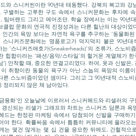
 구별하는 고루한 구도 속에서 스니커문화는 후자에 속했
 팀버랜드 그리고 에어조던. 학술 장에서는 이는 90년대
브클럽 문화의 연극적 진정성과는 다른 힐난의 대상이었다
인간의 욕망 보다는 자연적 욕구를 추구하는 ‘동물화된 
상 스니커즈문화에는 명품로고가 덕지덕지 붙은 90년
힐난하는 ‘스니커즈애호가(Sneakerheads)’의 조류가, 스노
란 힙합이라는 ‘패션/음악/스타일’의 헐거운 계열체가 
’) 안착할 때, 중요한 연결고리였다. 하여, 옷과 신발은
 이 취향이란 동물의 욕구가 아닌 스놉의 욕망의 이름이었
다른 스노비즘이었던 셈이다. 그리고 그 90년대적 스노비
 정리되지 않은 채 남아있다.
다 갱신되는 리셀가 그래프와 차트는 스니커즈 담론과 욕
커헤드는 한정판 마케팅 속에서 당첨되어 신발을 구매하기
어야 한다. 확률싸움 속에서 틈틈히 커뮤니티에 올라오는
게는 몇건 많게는 몇 십 건을 응모한 뒤에도, 간헐적으로