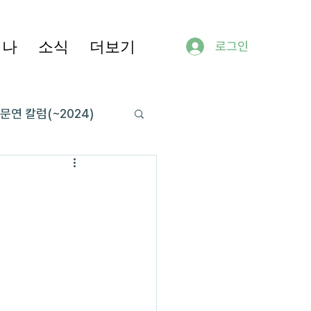
미나
소식
더보기
로그인
문연 칼럼(~2024)