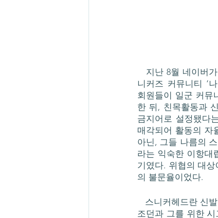
   지난 8월 네이버가 운영중인 한정판 신발 거래 플랫폼 크림(KREAM)은 국내 최대규모의 스
니커즈 커뮤니티 ‘나
회원들이 일군 커뮤니
한 뒤, 친목활동과 
금지어로 설정됐다는 
매각되어 활동의 자율
아닌, 그들 나름의 
라는 익숙한 이항대립
기였다. 위협의 대상이
의 불문율이었다. 
   스니커헤드란 신발을 수집하는 사람을 일컫는 말로, 1980년대 중반 미국의 농구선수 마이클
조던과 그를 위한 시그