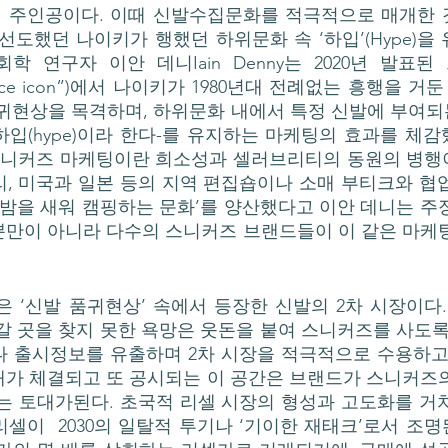
 주인공이다. 이때 신발수집문화를 적극적으로 매개한 것
선도했던 나이키가 행했던 하위문화 속 ‘하입’(Hype)을
 연구자 이안 데니Iain Denny는 2020년 발표된 그
etplace icon”)에서 나이키가 1980년대 전례없는 흥행을 
귀현상을 목격하며, 하위문화 내에서 특정 신발에 부여되는
입(hype)이라 한다-를 유지하는 마케팅의 효과를 체
 스니커즈 마케팅이란 희소성과 셀러브리티의 동원의 병행
, 미국과 일본 등의 지역 편집숍이나 소매 부티크와 협
 밤을 새워 캠핑하는 문화’를 양산했다고 이안 데니는 주장
뿐만이 아니라 다수의 스니커즈 브랜드들이 이 같은 마케
갈 곳을 찾지 못한 욕망은 웃돈을 붙여 스니커즈를 사도록
나 출시정보를 유출하며 2차 시장을 적극적으로 수용하고
래가 체결되고 또 공시되는 이 공간은 브랜드가 스니커즈
는 토대가된다. 초국적 리셀 시장의 형성과 고도화를 거
셀이  2030의 일탈적 투기나 ‘기이한 재태크’로서 조명