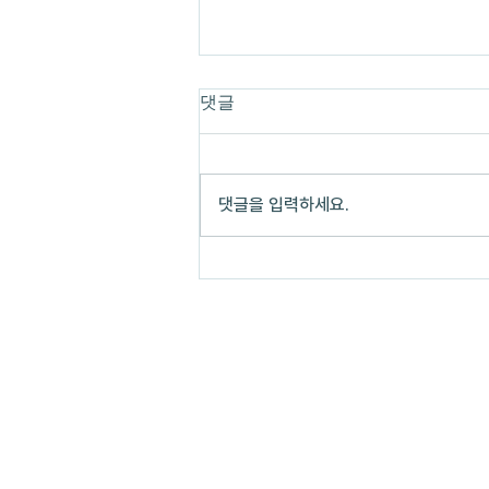
댓글
댓글을 입력하세요.
[어느새 문화연구는 안 멋져]
EP1. 우린 비슷한 일을 반복해
오며 우울해진 것일까