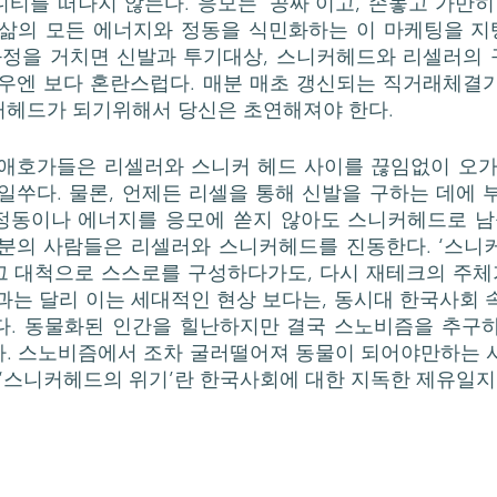
티를 떠나지 않는다. 응모는 ‘공짜’이고, 손놓고 가만히
삶의 모든 에너지와 정동을 식민화하는 이 마케팅을 지탱
 과정을 거치면 신발과 투기대상, 스니커헤드와 리셀러의
경우엔 보다 혼란스럽다. 매분 매초 갱신되는 직거래체결
헤드가 되기위해서 당신은 초연해져야 한다. 
일쑤다. 물론, 언제든 리셀을 통해 신발을 구하는 데에 부
 정동이나 에너지를 응모에 쏟지 않아도 스니커헤드로 남을
분의 사람들은 리셀러와 스니커헤드를 진동한다. ‘스니커
 대척으로 스스로를 구성하다가도, 다시 재테크의 주체가
과는 달리 이는 세대적인 현상 보다는, 동시대 한국사회 
다. 동물화된 인간을 힐난하지만 결국 스노비즘을 추구하
다. 스노비즘에서 조차 굴러떨어져 동물이 되어야만하는 
 ‘스니커헤드의 위기’란 한국사회에 대한 지독한 제유일지