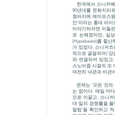
   한국에서 스니커헤드와 스니커씬이란 90년대 태동했다. 강북의 복고와 강남의 힙합이라는, 
90년대를 문화지리로
청바지에 에어포스원,
인’이라는 홍대 라이
이야기하자면 이들은 
로 논해졌지만, 실
(Hypebeast)를 
가 있었다. 스니커즈
적으로 굴절되어(‘강남
와 연결되어 있었고,
스노비즘 시절의 또 
여전히 낙관과 비관이
   문제는 ‘모든 것의 금융화’인 오늘날에 이르러서 스니커헤드와 리셀러의 구분이 모호해졌다
는 점이다. 매일 마
으로 이끌고, 스니
대 일의 경쟁률을 뚫
알림’을 확인하고 적