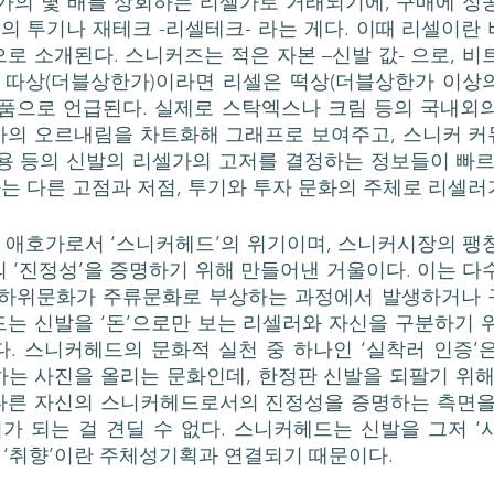
가의 몇 배를 상회하는 리셀가로 거래되기에, 구매에 성공
대의 투기나 재테크 -리셀테크- 라는 게다. 이때 리셀이란
로 소개된다. 스니커즈는 적은 자본 –신발 값- 으로, 비
 따상(더블상한가)이라면 리셀은 떡상(더블상한가 이상의 상
상품으로 언급된다. 실제로 스탁엑스나 크림 등의 국내외
가의 오르내림을 차트화해 그래프로 보여주고, 스니커 
용 등의 신발의 리셀가의 고저를 결정하는 정보들이 빠르
 다른 고점과 저점, 투기와 투자 문화의 주체로 리셀러가
 ‘진정성’을 증명하기 위해 만들어낸 거울이다. 이는 다
 하위문화가 주류문화로 부상하는 과정에서 발생하거나
는 신발을 ‘돈’으로만 보는 리셀러와 자신을 구분하기 
. 스니커헤드의 문화적 실천 중 하나인 ‘실착러 인증’은
는 사진을 올리는 문화인데, 한정판 신발을 되팔기 위해
다른 자신의 스니커헤드로서의 진정성을 증명하는 측면을 
 되는 걸 견딜 수 없다. 스니커헤드는 신발을 그저 ‘
호 ‘취향’이란 주체성기획과 연결되기 때문이다. 