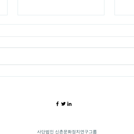
[지수] 느린 걸음이 주는 고통
[선
과 ‘역량’에 대하여
동’ 
사단법인 신촌문화정치연구그룹