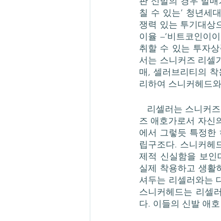
판 신발의 경우 발매
칠 수 있는’ 청년세
쟁력 있는 투기대상으
이율 –‘비트코인이이
취할 수 있는 투자
서는 스니커즈 리셀
매, 셀러브리티의 착
리하여 스니커헤드와는
   리셀러는 스니커즈 애호가로서 ‘스니커헤드’의 위기이며, 스니커시장의 팽창 앞에서 스니커
즈 애호가로서 자신의
에서 그렇듯 특정한
립구조다. 스니커헤드
제적 신실함을 보인다
실제 착용하고 생활하
셔두는 리셀러와는 
스니커헤드는 리셀러가
다. 이들의 신발 애