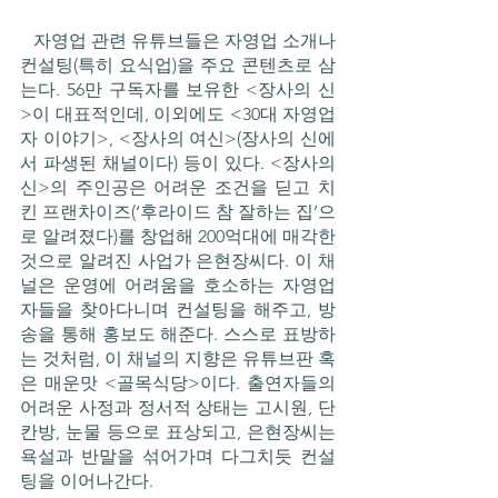
   자영업 관련 유튜브들은 자영업 소개나 
컨설팅(특히 요식업)을 주요 콘텐츠로 삼
는다. 56만 구독자를 보유한 <장사의 신
>이 대표적인데, 이외에도 <30대 자영업
자 이야기>, <장사의 여신>(장사의 신에
서 파생된 채널이다) 등이 있다. <장사의 
신>의 주인공은 어려운 조건을 딛고 치
킨 프랜차이즈(‘후라이드 참 잘하는 집’으
로 알려졌다)를 창업해 200억대에 매각한 
것으로 알려진 사업가 은현장씨다. 이 채
널은 운영에 어려움을 호소하는 자영업
자들을 찾아다니며 컨설팅을 해주고, 방
송을 통해 홍보도 해준다. 스스로 표방하
는 것처럼, 이 채널의 지향은 유튜브판 혹
은 매운맛 <골목식당>이다. 출연자들의 
어려운 사정과 정서적 상태는 고시원, 단
칸방, 눈물 등으로 표상되고, 은현장씨는 
욕설과 반말을 섞어가며 다그치듯 컨설
팅을 이어나간다. 