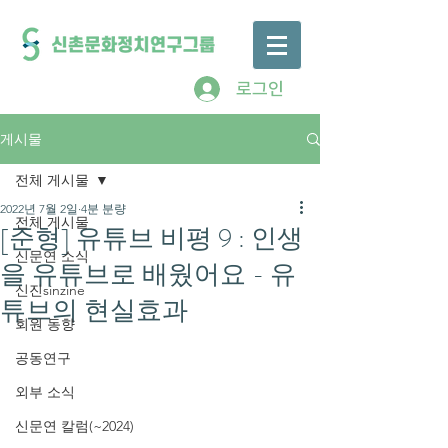
로그인
게시물
전체 게시물
2022년 7월 2일
4분 분량
전체 게시물
[준형] 유튜브 비평 9 : 인생
신문연 소식
을 유튜브로 배웠어요 - 유
신진sinzine
튜브의 현실효과
회원 동향
공동연구
외부 소식
신문연 칼럼(~2024)