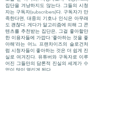
집단을 겨냥하지도 않는다. 그들의 시청
자는 구독자(subscribers)다. 구독자가 만
족한다면, 대중의 기호나 인식은 아무래
도 괜찮다. 게다가 알고리즘에 의해 그 콘
텐츠를 추천받는 집단은, 그걸 좋아할만
한 이용자들에 가깝다.‘좋아하는 것을 좋
아해’라는 어느 프랜차이즈의 슬로건처
럼 시청자들이 좋아하는 것은 더 쉽게 진
실로 여겨진다. 유튜버와 구독자로 이루
어진 그들만의 담론적 진실의 세계가 수
없이 많이 열리게 된다. 
   유튜브 덕에 오늘날 현실은 더 다양해
진 것만 같다. 누군가는 진정한 다원주의
가 실현되는 과정이라고 말할지도 모른
다. 그러나 이 다양함은 다른 진실을 믿는 
이들에 대한 수용과 이해를 전제하지 않
는 다양함인 것처럼 보인다. 혹은 어떤 교
집합도 없는 집합들이 늘어서 있는 벤다
이어그램을 떠올리게 만들기도 한다(이