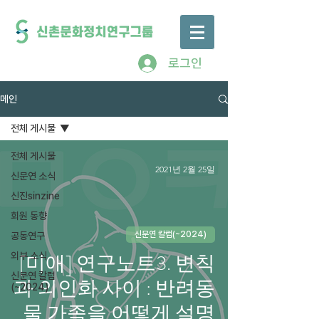
로그인
메인
전체 게시물
전체 게시물
2021년 2월 25일
신문연 소식
신진sinzine
회원 동향
신문연 칼럼(~2024)
공동연구
[미애] 연구노트3. 변칙
외부 소식
신문연 칼럼
과 의인화 사이 : 반려동
(~2024)
물 가족을 어떻게 설명