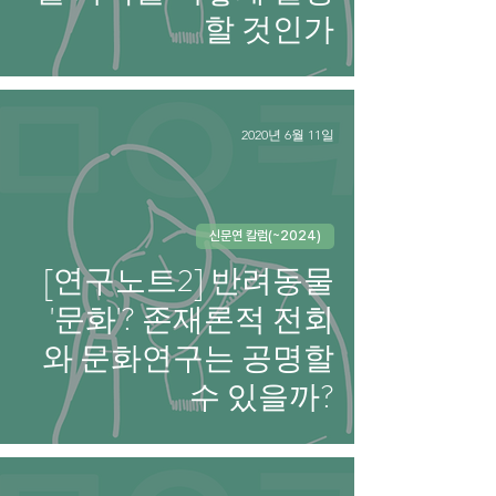
할 것인가
2020년 6월 11일
신문연 칼럼(~2024)
[연구노트2] 반려동물
'문화'? 존재론적 전회
와 문화연구는 공명할
수 있을까?