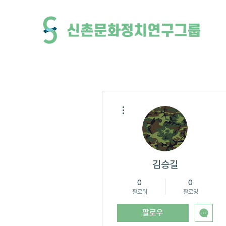
더보기
김승길
0
0
팔로워
팔로잉
팔로우