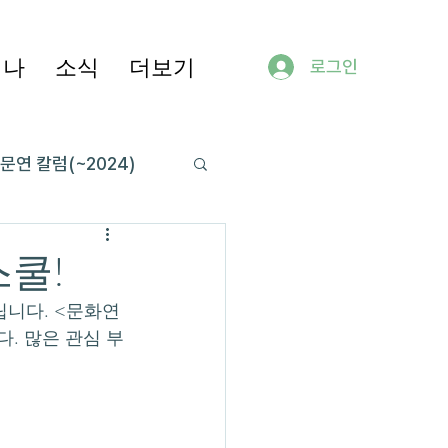
미나
소식
더보기
로그인
문연 칼럼(~2024)
쿨!
립니다. <문화연
. 많은 관심 부