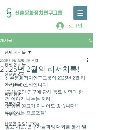
로그인
게시물
전체 게시물
2025년 1월 20일
1분 분량
전체 게시물
2025년 2월의 리서치톡!
신문연 소식
신촌문화정치연구그룹의 2025년 2월 리
신진sinzine
서치톡G 소식입니다!
'구상 중인 연구에 관해 동료 시민과 함
회원 동향
께 이야기 나누는 자리'
공동연구
'완성된 원고가 아니어도 좋습니다!'
'처음하는 프로포절'
외부 소식
신문연 칼럼(~2024)
동료 시민, 연구자들과의 대화를 통해 발