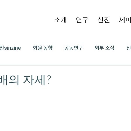
소개
연구
신진
세
진sinzine
회원 동향
공동연구
외부 소식
신
선배의 자세?