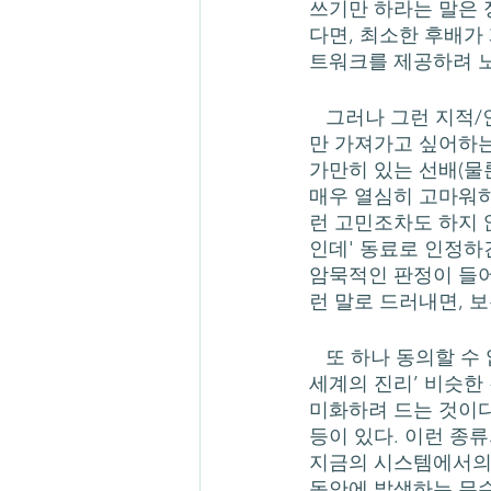
쓰기만 하라는 말은 
다면, 최소한 후배가
트워크를 제공하려 노
   그러나 그런 지적/인적 자원을 공유하려 최소한의 노력조차 하지 않으면서 선배라는 위치
만 가져가고 싶어하는
가만히 있는 선배(물
매우 열심히 고마워하
런 고민조차도 하지 
인데' 동료로 인정하긴
암묵적인 판정이 들어
런 말로 드러내면, 
   또 하나 동의할 수 없는 선배들의 언어습속 중 하나는, 자신의 경험세계로부터 추동된 ‘학술
세계의 진리’ 비슷한
미화하려 드는 것이다
등이 있다. 이런 종
지금의 시스템에서의 
동안에 발생하는 무수