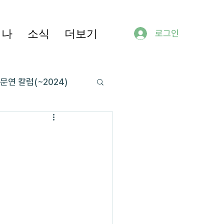
미나
소식
더보기
로그인
문연 칼럼(~2024)