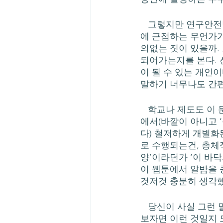
   그렇지만 연구안전망과 학술세계의 가치/진리 사이의 관계에 대한 엄밀한 고려 없이, 후자
에 근접하는 무언가가
의없는 짓이 있을까.
되어가는지를 본다. 
이 될 수 있는 개인
말하기 너무나도 간편
   학교나 제도도 이 문제에 대해 영역주의 프레임을 은연중에 발휘하며 눈감고 있는데, 그 속
에서(바깥이 아니고 
다) 철저하게 개별화
로 수행되는건, 총체
양’이라던가 ‘이 바닥
이 웹툰에서 알밤을 콩
것저것 충분히 생각했
   당신이 사실 그런 말들을 통해 해주고 싶은 선의의 말이 무엇이었나. 애정을 가지고 해석해
보자면 이런 것일지 모