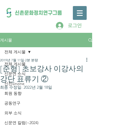
로그인
게시물
전체 게시물
2019년 7월 11일
2분 분량
전체 게시물
[준형] 초보강사 이강사의
신문연 소식
강단 표류기 ②
신진sinzine
최종 수정일:
2022년 2월 18일
회원 동향
공동연구
외부 소식
신문연 칼럼(~2024)