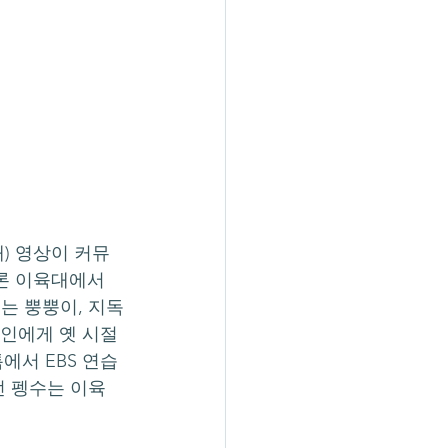
론 이육대에서 
이는 뿡뿡이, 지독
성인에게 옛 시절
에서 EBS 연습
던 펭수는 이육