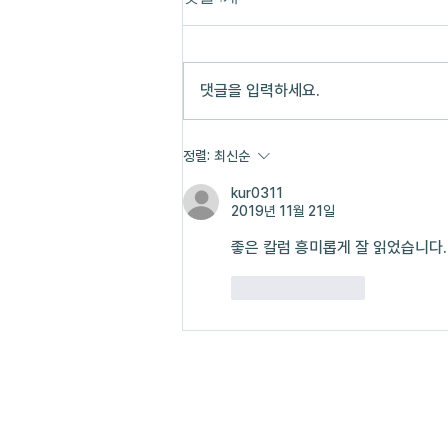
댓글을 입력하세요.
[어느새 문화연구는 안 멋져]
정렬:
최신순
EP1. 우린 비슷한 일을 반복해
kur0311
오며 우울해진 것일까
2019년 11월 21일
좋은 칼럼 흥미롭게 잘 읽었습니다.
좋아요
답글