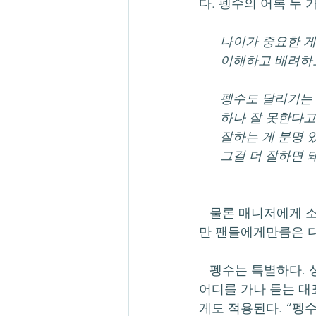
다. 펭수의 어록 두 
      나이가 중
      이해하고 
      펭수도 달리
      하나 잘 
      잘하는 게 분
      그걸 더 잘하면
   물론 매니저에게 소리를 지르거나 물건을 던지는 등 “펭성”(펭귄 인성) 소리를 듣기도 하지
만 팬들에게만큼은 
   펭수는 특별하다. 성별 이분법이 고착된 사회에서 펭수는 이것을 거부한다. 한국 사회에서 
어디를 가나 듣는 대
게도 적용된다. “펭