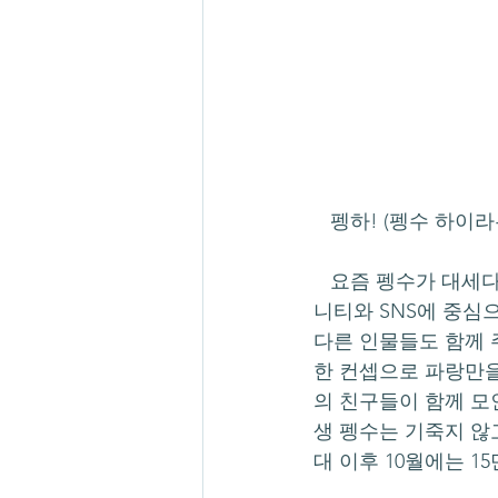
   펭하! (펭수 하이라
   요즘 펭수가 대세다. 아이돌 육상대회를 패러디한 EBS 육상대회(이하 이육대) 영상이 커뮤
니티와 SNS에 중심
다른 인물들도 함께 주
한 컨셉으로 파랑만을
의 친구들이 함께 모
생 펭수는 기죽지 않
대 이후 10월에는 15만