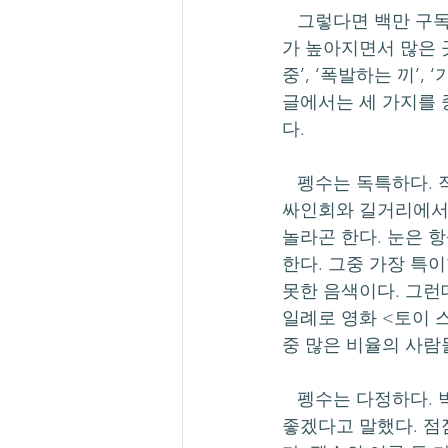
   그렇다면 백만 구독자도 시간문제인 슈퍼스타 펭수의 인기 비결은 무엇일까. 펭수의 인기
가 높아지면서 많은 곳
중’, ‘폭발하는 끼’
글에서는 세 가지를 중
다.
   펭수는 독특하다. 작을수록 귀엽다는 기존의 통념에 반항이라도 하듯 펭수는 작지 않다. 팬 
싸인회와 길거리에서 
놀라곤 한다. 눈은 
한다. 그중 가장 특
못한 음색이다. 그런
일례로 영화 <토이 스토리>
중 많은 비율의 사람
   펭수는 다정하다. 박재영 PD는 펭수를 기획하면서 이를 시청한 사람이 불편하지 않았으면 
좋겠다고 말했다. 점