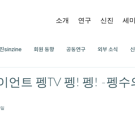
소개
연구
신진
세
진sinzine
회원 동향
공동연구
외부 소식
신
이언트 펭TV 펭! 펭! -펭
여
8일