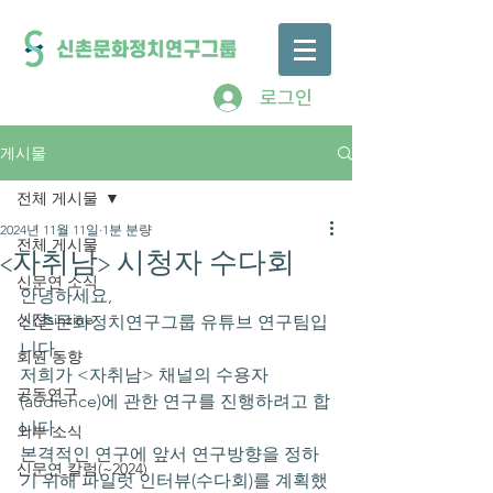
로그인
게시물
전체 게시물
2024년 11월 11일
1분 분량
전체 게시물
<자취남> 시청자 수다회
신문연 소식
안녕하세요,
신진sinzine
신촌문화정치연구그룹 유튜브 연구팀입
니다.
회원 동향
저희가 <자취남> 채널의 수용자
공동연구
(audience)에 관한 연구를 진행하려고 합
니다.
외부 소식
본격적인 연구에 앞서 연구방향을 정하
신문연 칼럼(~2024)
기 위해 파일럿 인터뷰(수다회)를 계획했