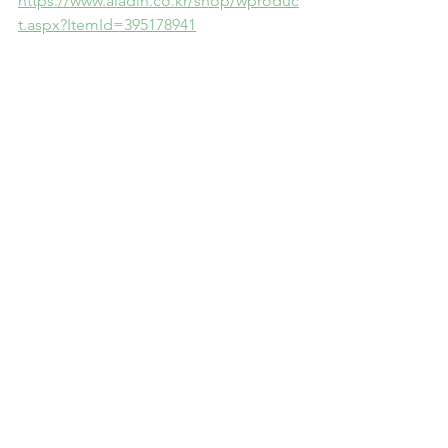
https://www.aladin.co.kr/shop/wproduc
t.aspx?ItemId=395178941