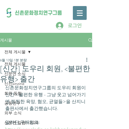
로그인
게시물
전체 게시물
6월 13일
1분 분량
전체 게시물
[신간] 도우리 회원, <불편한
신문연 소식
유행> 출간
신진sinzine
신촌문화정치연구그룹의 도우리 회원이 
회원 동향
신간 <불편한 유행 - 그냥 웃고 넘어가기
엔 찜찜한 욕망, 혐오, 균열들>을 산지니 
공동연구
출판사에서 출간했습니다.
외부 소식
알라딘 구매링크: 
신문연 칼럼(~2024)