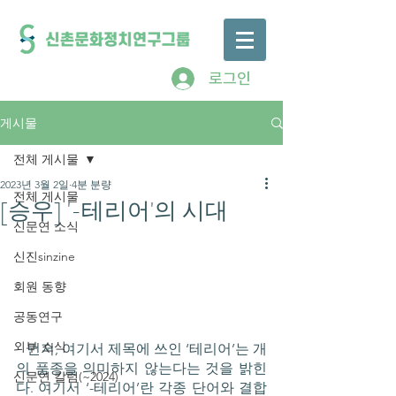
로그인
게시물
전체 게시물
2023년 3월 2일
4분 분량
전체 게시물
[승우] '-테리어'의 시대
신문연 소식
신진sinzine
회원 동향
공동연구
외부 소식
   먼저, 여기서 제목에 쓰인 ‘테리어’는 개
의 품종을 의미하지 않는다는 것을 밝힌
신문연 칼럼(~2024)
다. 여기서 ‘-테리어’란 각종 단어와 결합