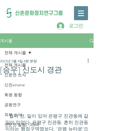
로그인
게시물
전체 게시물
2023년 5월 4일
4분 분량
전체 게시물
[승우] 신도시 경관
신문연 소식
신진sinzine
회원 동향
공동연구
외부 소식
   얼마 전, 일이 있어 은평구 진관동에 갈 
일이 있었다. 은평구 진관동. 흔히 진관동
신문연 칼럼(~2024)
이라는 행정구역명보다, ‘은평 뉴타운’으