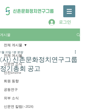
로그인
게시물
전체 게시물
1월 20일
1분 분량
전체 게시물
(사) 신촌문화정치연구그룹
신문연 소식
정기총회 공고
신진sinzine
회원 동향
공동연구
외부 소식
신문연 칼럼(~2024)