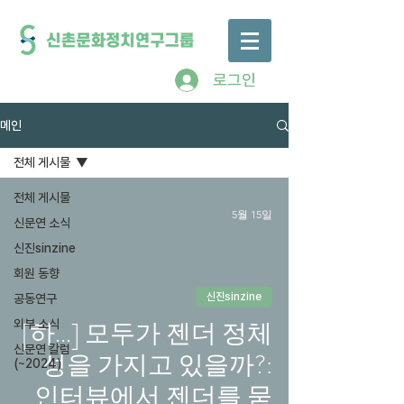
로그인
메인
전체 게시물
전체 게시물
5월 15일
신문연 소식
신진sinzine
회원 동향
신진sinzine
공동연구
[하...] 모두가 젠더 정체
외부 소식
신문연 칼럼
성을 가지고 있을까?:
(~2024)
인터뷰에서 젠더를 묻