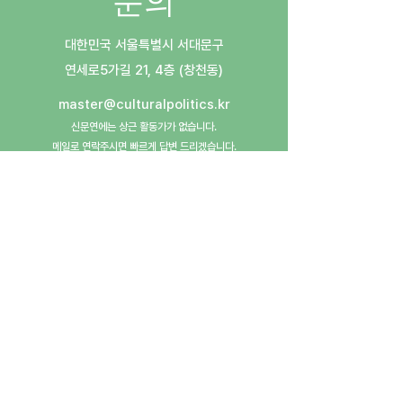
문의
대한민국 서울특별시 서대문구
​연세로5가길 21, 4층 (창천동)
master@culturalpolitics.kr
신문연에는 상근 활동가가 없습니다.
메일로 연락주시면 빠르게 답변 드리겠습니다.
​후원계좌: 우리은행
1005-603-772962
(예금주: 사단법인신촌문화정치연구그룹)