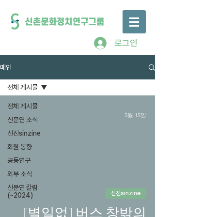
로그인
메인
전체 게시물
전체 게시물
5월 15일
신문연 소식
신진sinzine
회원 동향
공동연구
외부 소식
신문연 칼럼
신진sinzine
(~2024)
[별일없] 버스 창밖의