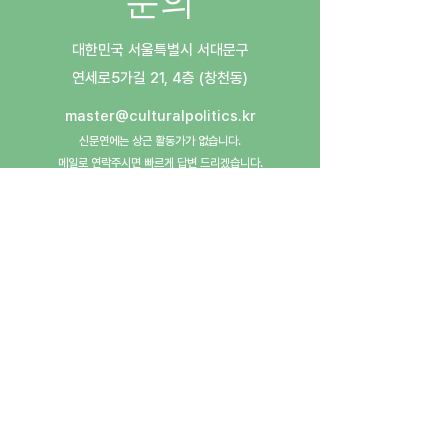
문의
대한민국 서울특별시 서대문구
​연세로5가길 21, 4층 (창천동)
master@culturalpolitics.kr
신문연에는 상근 활동가가 없습니다.
메일로 연락주시면 빠르게 답변 드리겠습니다.
​후원계좌: 우리은행
1005-603-772962
(예금주: 사단법인신촌문화정치연구그룹)