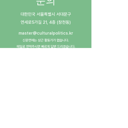
문의
대한민국 서울특별시 서대문구
​연세로5가길 21, 4층 (창천동)
master@culturalpolitics.kr
신문연에는 상근 활동가가 없습니다.
메일로 연락주시면 빠르게 답변 드리겠습니다.
​후원계좌: 우리은행
1005-603-772962
(예금주: 사단법인신촌문화정치연구그룹)