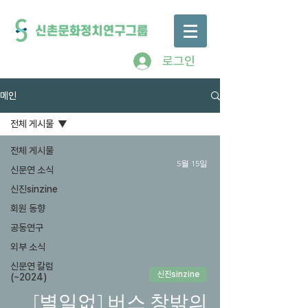
로그인
메인
전체 게시물
전체 게시물
5월 15일
신문연 소식
신진sinzine
회원 동향
공동연구
외부 소식
신문연 칼럼
신진sinzine
(~2024)
[별일없] 버스 창밖의