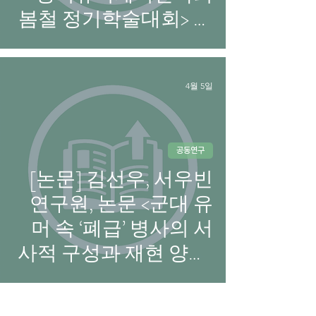
봄철 정기학술대회> 발
표 참여
4월 5일
공동연구
[논문] 김선우, 서우빈
연구원, 논문 <군대 유
머 속 ‘폐급’ 병사의 서
사적 구성과 재현 양상:
유튜브 채널 ‘빠더너스’
<감성구닌 후니쓰’s