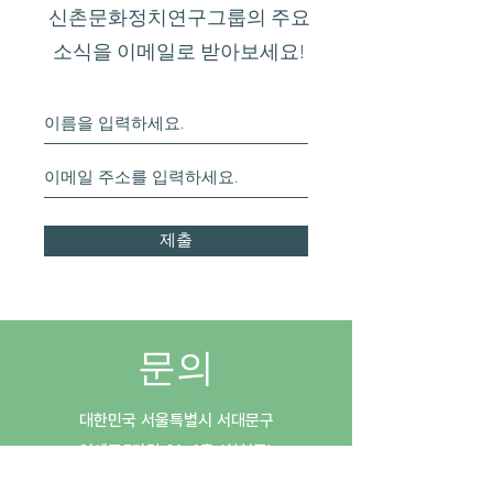
vlog>를 중심으로> 게재
신촌문화정치연구그룹의 주요
소식을 이메일로 받아보세요!
제출
문의
대한민국 서울특별시 서대문구
​연세로5가길 21, 4층 (창천동)