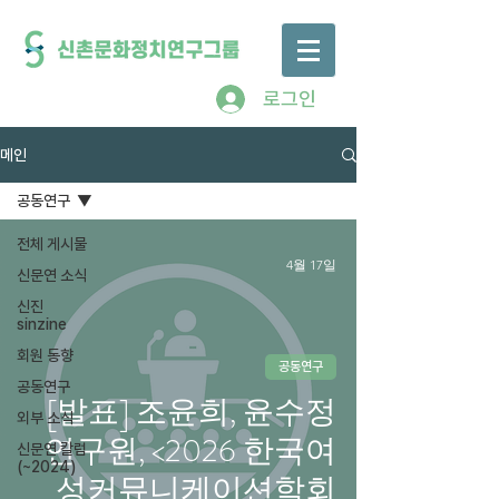
로그인
메인
공동연구
전체 게시물
4월 17일
신문연 소식
신진
sinzine
회원 동향
공동연구
공동연구
[발표] 조윤희, 윤수정
외부 소식
연구원, <2026 한국여
신문연 칼럼
(~2024)
성커뮤니케이션학회